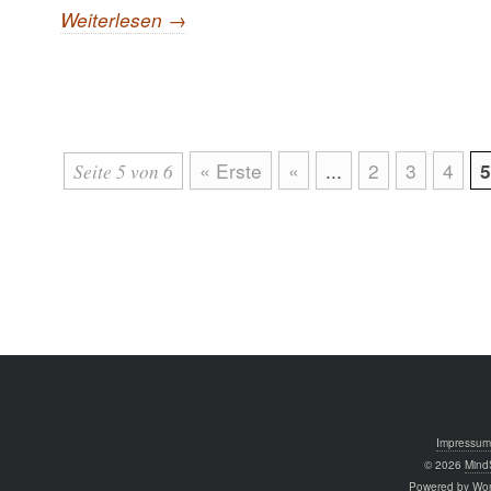
Weiterlesen →
« Erste
«
...
2
3
4
5
Seite 5 von 6
Impressum
© 2026
MindS
Powered by Wo