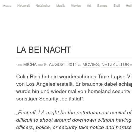
Home
Netzwelt
Netzkultur
Musik
Movies
Art
Games
Stuff
Helf
LA BEI NACHT
MICHA
9. AUGUST 2011
MOVIES
,
NETZKULTUR
von
am
in
m
Colin Rich hat ein wunderschönes Time-Lapse V
von Los Angeles erstellt. Er brauchte dabei sch
wurde hin und wieder mal von homeland security o
sonstiger Security „belästigt“.
„First off, LA might be the entertainment capital of 
difficult to shoot around downtown without havin
officers, police, or security take notice and hara