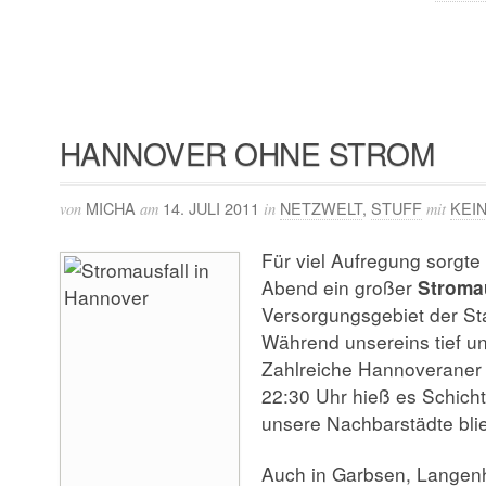
HANNOVER OHNE STROM
MICHA
14. JULI 2011
NETZWELT
,
STUFF
KEI
von
am
in
mit
Für viel Aufregung sorgte
Abend ein großer
Stromau
Versorgungsgebiet der St
Während unsereins tief un
Zahlreiche Hannoveraner
22:30 Uhr hieß es Schicht
unsere Nachbarstädte blie
Auch in
Garbsen
, Lange