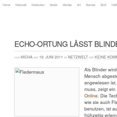
Home
Netzwelt
Netzkultur
Musik
Movies
Art
Games
Stuff
Helf
ECHO-ORTUNG LÄSST BLINDE
MICHA
19. JUNI 2011
NETZWELT
KEINE KOM
von
am
in
mit
Als Blinder wird
Mensch abgeste
angewiesen ist.
muss, zeigt ein 
Online
. Die Tec
wie sie auch F
benutzen, ist a
frühzeitig erlern