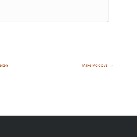
eiten
Make Molotovs!
→