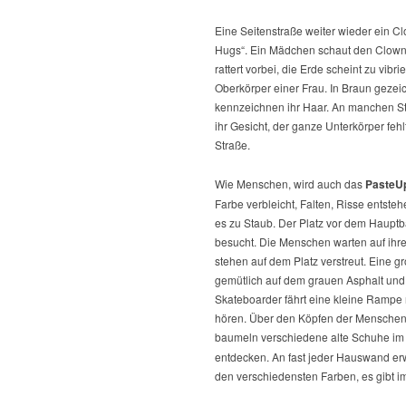
Eine Seitenstraße weiter wieder ein Cl
Hugs“. Ein Mädchen schaut den Clown 
rattert vorbei, die Erde scheint zu vib
Oberkörper einer Frau. In Braun gezeich
kennzeichnen ihr Haar. An manchen Ste
ihr Gesicht, der ganze Unterkörper feh
Straße.
Wie Menschen, wird auch das
PasteU
Farbe verbleicht, Falten, Risse entstehe
es zu Staub. Der Platz vor dem Hauptb
besucht. Die Menschen warten auf ihre
stehen auf dem Platz verstreut. Eine 
gemütlich auf dem grauen Asphalt und u
Skateboarder fährt eine kleine Rampe ra
hören. Über den Köpfen der Menschen i
baumeln verschiedene alte Schuhe im 
entdecken. An fast jeder Hauswand er
den verschiedensten Farben, es gibt 