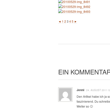
◄
1
2
3
4
5
►
EIN KOMMENTAR
Jenni
24. AUGUST 2011 U
Den Artikel habe ich ja s
faszinierend. Du schreibs
Weiter so 🙂