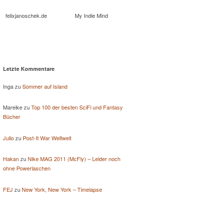
felixjanoschek.de
My Indie Mind
Letzte Kommentare
Inga
zu
Sommer auf Island
Mareike
zu
Top 100 der besten SciFi und Fantasy
Bücher
Julio
zu
Post-It War Weltweit
Hakan
zu
Nike MAG 2011 (McFly) – Leider noch
ohne Powerlaschen
FEJ
zu
New York, New York – Timelapse