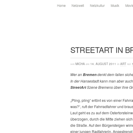
Home
Netzwelt
Netzkultur
Musik
Movi
STREETART IN 
von
MICHA
am
14. AUGUST 2011
in
ART
mit
Wer an
denkt dem fallen siche
Bremen
In der Hansestadt kann man aber auch
Szene Bremens über ihre Gr
StreetArt
„Pling, pling“ ertönt es von einer Fahrr
was?“, ruft der Fahrradfahrer und brau
Laut geht es zu auf dem Ostertorsteinw
überzogen, durch die Mitte ziehen si
die Straße. Auf den Bürgersteigen wimm
einer jungen Radfahrerin. Angestrengt f