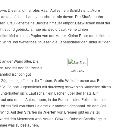
own. Diesmal ohne rotes Haar. Auf seinem Schild steht: „More
an und lächelt. Langsam schreitet sie davon. Die Straßenbahn
rieren. Efeu klettert eine Backsteinmauer empor. Dazwischen klebt der
net und gebückt fällt sie nicht sofort auf. Feine Linien
llen löst sich das Papier von der Mauer. Kleine Risse durchziehen
lt. Wind und Wetter beeinflussen die Lebensdauer der Bilder auf der
p
an der Wand älter. Die
n, und mit der Zeit zerfällt
Alte Frau
ahnhof ist noch gut
 Züge, einige füttern die Tauben. Große Wellenbrecher aus Beton
große Gruppe Jugendlicher mit durchweg schwarzen Klamotten sitzen
nterhalten sich. Laut schallt ein Lachen über den Platz. Ein
uf und runter. Autos hupen, in der Ferne ist eine Polizeisirene zu
st ein Seil von einer Laterne zur anderen gespannt. An dem Seil
Wind. Auf den Straßen im „
Viertel
“ von Bremen gibt es viel zu
wartet den Menschen was Neues. Clowns, Roboter Schriftzüge in
immer was zu bestaunen.