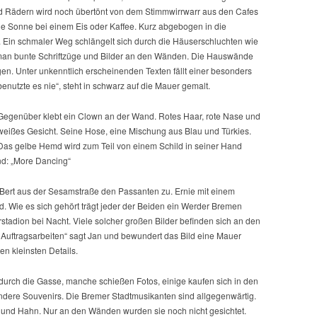
d Rädern wird noch übertönt von dem Stimmwirrwarr aus den Cafes
e Sonne bei einem Eis oder Kaffee. Kurz abgebogen in die
. Ein schmaler Weg schlängelt sich durch die Häuserschluchten wie
et man bunte Schriftzüge und Bilder an den Wänden. Die Hauswände
en. Unter unkenntlich erscheinenden Texten fällt einer besonders
 benutzte es nie“, steht in schwarz auf die Mauer gemalt.
Gegenüber klebt ein Clown an der Wand. Rotes Haar, rote Nase und
weißes Gesicht. Seine Hose, eine Mischung aus Blau und Türkies.
Das gelbe Hemd wird zum Teil von einem Schild in seiner Hand
rnd: „More Dancing“
 Bert aus der Sesamstraße den Passanten zu. Ernie mit einem
. Wie es sich gehört trägt jeder der Beiden ein Werder Bremen
erstadion bei Nacht. Viele solcher großen Bilder befinden sich an den
Auftragsarbeiten“ sagt Jan und bewundert das Bild eine Mauer
en kleinsten Details.
h durch die Gasse, manche schießen Fotos, einige kaufen sich in den
ndere Souvenirs. Die Bremer Stadtmusikanten sind allgegenwärtig.
ze und Hahn. Nur an den Wänden wurden sie noch nicht gesichtet.