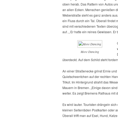
oben herab. Das Rattern von Autos un
an allen Ecken. Menschen genießen di
Weberstraße sieht es ganz anders aus
ein Fluss durch ein Tal. Überall find
sind mit verschiedenen Texten überzog
auf. „ Er hatte ein reines Gewissen. Er
More Dancing
überdeckt. Auf dem Schild steht forde
An einer Straßenecke grinst Ernie und
Quietscheentchen auf der rechten Hand
Trikot. Im Hintergrund strahlt das Wes
Mauern in Bremen. „Einige davon sind 
weiter. Es zeigt Bremens Rathaus mit d
Es wird lauter. Touristen drängeln sic
kleinen Seitenläden Postkarten oder a
Überall trifft man auf Esel, Hund, Kat