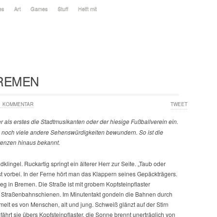
es
Art
Games
Stuff
Helft mit
BREMEN
1 KOMMENTAR
TWEET
r als erstes die Stadtmusikanten oder der hiesige Fußballverein ein.
 noch viele andere Sehenswürdigkeiten bewundern. So ist die
enzen hinaus bekannt.
adklingel. Ruckartig springt ein älterer Herr zur Seite. „Taub oder
st vorbei. In der Ferne hört man das Klappern seines Gepäckträgers.
eg in Bremen. Die Straße ist mit grobem Kopfsteinpflaster
ch Straßenbahnschienen. Im Minutentakt gondeln die Bahnen durch
elt es von Menschen, alt und jung. Schweiß glänzt auf der Stirn
ährt sie übers Kopfsteinpflaster, die Sonne brennt unerträglich von