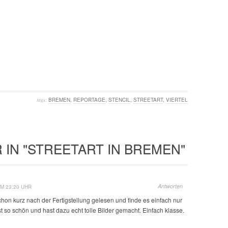
tags:
BREMEN
,
REPORTAGE
,
STENCIL
,
STREETART
,
VIERTEL
 IN "STREETART IN BREMEN"
Antworten
M 23:20 UHR
chon kurz nach der Fertigstellung gelesen und finde es einfach nur
t so schön und hast dazu echt tolle Bilder gemacht. Einfach klasse.