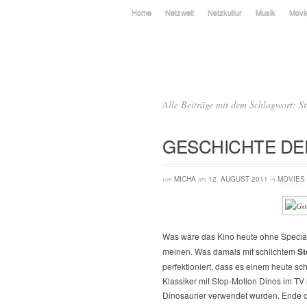
Home
Netzwelt
Netzkultur
Musik
Movi
Alle Beiträge mit dem Schlagwort: S
GESCHICHTE DER
von
MICHA
am
12. AUGUST 2011
in
MOVIES
Was wäre das Kino heute ohne Specia
meinen. Was damals mit schlichtem
St
perfektioniert, dass es einem heute sc
Klassiker mit Stop-Motion Dinos im TV 
Dinosaurier verwendet wurden. Ende d