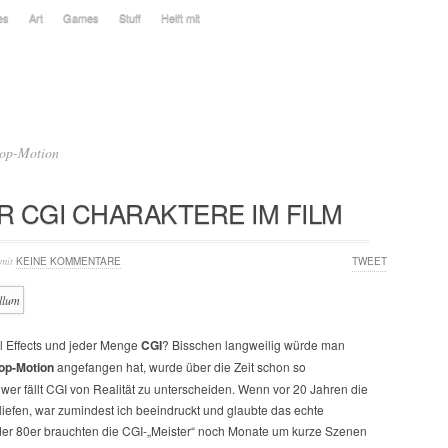
es
Art
Games
Stuff
Helft mit
top-Motion
 CGI CHARAKTERE IM FILM
mit
KEINE KOMMENTARE
TWEET
l Effects und jeder Menge
CGI
? Bisschen langweilig würde man
op-Motion
angefangen hat, wurde über die Zeit schon so
hwer fällt CGI von Realität zu unterscheiden. Wenn vor 20 Jahren die
liefen, war zumindest ich beeindruckt und glaubte das echte
er 80er brauchten die CGI-„Meister“ noch Monate um kurze Szenen