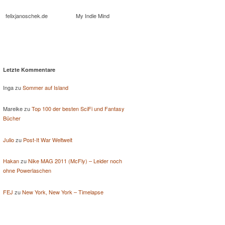
felixjanoschek.de
My Indie Mind
Letzte Kommentare
Inga
zu
Sommer auf Island
Mareike
zu
Top 100 der besten SciFi und Fantasy
Bücher
Julio
zu
Post-It War Weltweit
Hakan
zu
Nike MAG 2011 (McFly) – Leider noch
ohne Powerlaschen
FEJ
zu
New York, New York – Timelapse