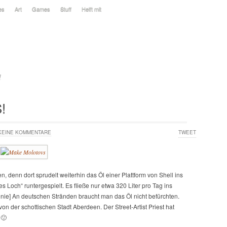
es
Art
Games
Stuff
Helft mit
l
!
KEINE KOMMENTARE
TWEET
n, denn dort sprudelt weiterhin das Öl einer Plattform von Shell ins
 Loch“ runtergespielt. Es fließe nur etwa 320 Liter pro Tag ins
onie] An deutschen Stränden braucht man das Öl nicht befürchten.
 von der schottischen Stadt Aberdeen. Der Street-Artist Priest hat
 🙂