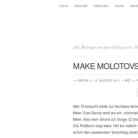
Home
Netzwelt
Netzkultur
Musik
Movi
Alle Beiträge mit dem Schlagwort: Ö
MAKE MOLOTOVS
von
MICHA
am
18. AUGUST 2011
in
ART
mit
Wer Öl braucht sollte zur Nordsee fahre
Meer. Das Ganze wird als ein „minimales
Meer. Also kein Grund zur Sorge 😉 [ir
Die Plattform liegt etwa 180 km östlich
schon den passenden Vorschlag parat