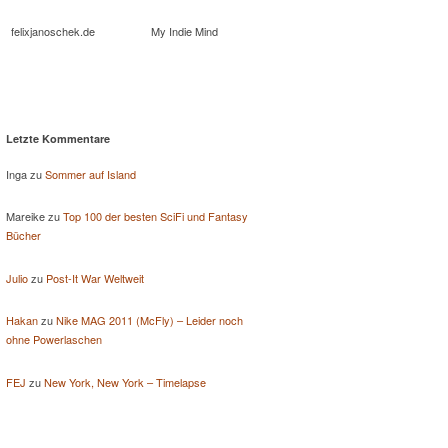
felixjanoschek.de
My Indie Mind
Letzte Kommentare
Inga
zu
Sommer auf Island
Mareike
zu
Top 100 der besten SciFi und Fantasy
Bücher
Julio
zu
Post-It War Weltweit
Hakan
zu
Nike MAG 2011 (McFly) – Leider noch
ohne Powerlaschen
FEJ
zu
New York, New York – Timelapse